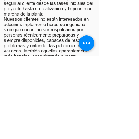
seguir al cliente desde las fases iniciales del
proyecto hasta su realización y la puesta en
marcha de la planta.
Nuestros clientes no están interesados en
adquirir simplemente horas de ingeniería,
sino que necesitan ser respaldados por
personas técnicamente preparadas y
siempre disponibles, capaces de resolver
problemas y entender las peticiones más
variadas, también aquellas aparentemente
más banales, considerando nuestra
sociedad como parte integrante de su
organización.
Flexibilidad, competencia y seriedad:
estas son las bases en las que hemos
"cementado" a lo largo de los años las
relaciones con nuestros clientes.
Nuestro trabajo se basa en los siguientes
puntos fuertes:
1. Estudio preliminar exhaustivo de la
rentabilidad para el Cliente.