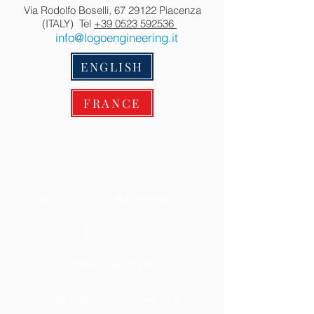
Via Rodolfo Boselli,
67 29122
Piacenza
(ITALY) Tel
+39 0523 592536
info@logoengineering.it
ENGLISH
FRANCE
INICIO
QUÉ HACEMOS
PROYECTOS
TRABAJO EN CURSO
GALERÍA
PLANTILLA