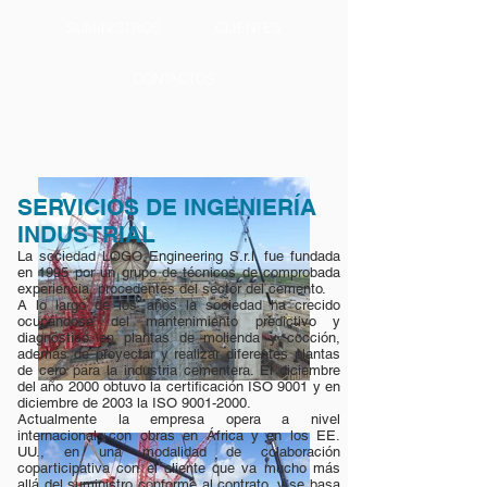
SUMINISTROS
CLIENTES
CONTACTOS
SERVICIOS DE INGENIERÍA
INDUSTRIAL
La sociedad LOGO Engineering S.r.l. fue fundada
en 1995 por un grupo de técnicos de comprobada
experiencia, procedentes del sector del cemento.
A lo largo de los años la sociedad ha crecido
ocupándose del mantenimiento predictivo y
diagnóstico en plantas de molienda y cocción,
además de proyectar y realizar diferentes plantas
de cero para la industria cementera. El diciembre
del año 2000 obtuvo la certificación ISO 9001 y en
diciembre de 2003 la ISO
9001-2000
.
Actualmente la empresa opera a nivel
internacional, con obras en África y en los EE.
UU., en una modalidad de colaboración
coparticipativa con el cliente que va mucho más
allá del suministro conforme al contrato, y se basa